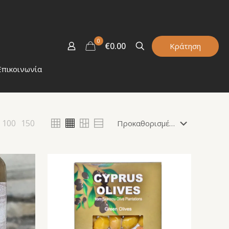
0
€0.00
Κράτηση
Επικοινωνία
100
150