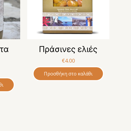
τα
Πράσινες ελιές
€
4.00
Προσθήκη στο καλάθι
θι