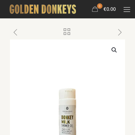
0
€0.00