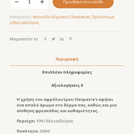
Προσθήκη στο καλάθι
Shower
Gel
ποσότητα
Κατηγορίες:
Φροντίδα δέρματος Cleopatras
,
Προϊόντα με
γάλα γαϊδούρας
Μοιραστείτε το
Περιγραφή
Επιπλέον πληροφορίες
Αξιολογήσεις
0
Η χρήση του αφρόλουτρου Cleopatra's αφήνει
ένα απαλό άρωμα στο δέρμα σας, καθώς και μια
αίσθηση φρεσκάδας και καθαριότητας.
Περιέχει
10% Γάλα γαϊδούρας
Ποσότητα
: 200ml